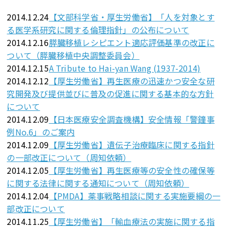
2014.12.24
【文部科学省・厚生労働省】「人を対象とす
る医学系研究に関する倫理指針」の公布について
2014.12.16
膵臓移植レシピエント適応評価基準の改正に
ついて（膵臓移植中央調整委員会）
2014.12.15
A Tribute to Hai-yan Wang (1937-2014)
2014.12.12
【厚生労働省】再生医療の迅速かつ安全な研
究開発及び提供並びに普及の促進に関する基本的な方針
について
2014.12.09
【日本医療安全調査機構】安全情報「警鐘事
例No.6」のご案内
2014.12.09
【厚生労働省】遺伝子治療臨床に関する指針
の一部改正について（周知依頼）
2014.12.05
【厚生労働省】再生医療等の安全性の確保等
に関する法律に関する通知について（周知依頼）
2014.12.04
【PMDA】薬事戦略相談に関する実施要綱の一
部改正について
2014.11.25
【厚生労働省】「輸血療法の実施に関する指