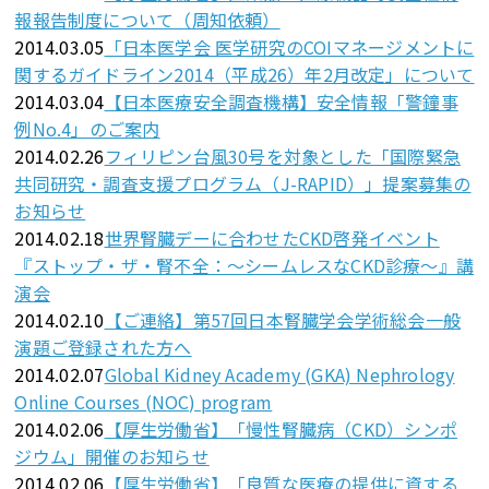
報報告制度について（周知依頼）
2014.03.05
「日本医学会 医学研究のCOIマネージメントに
関するガイドライン2014（平成26）年2月改定」について
2014.03.04
【日本医療安全調査機構】安全情報「警鐘事
例No.4」のご案内
2014.02.26
フィリピン台風30号を対象とした「国際緊急
共同研究・調査支援プログラム（J-RAPID）」提案募集の
お知らせ
2014.02.18
世界腎臓デーに合わせたCKD啓発イベント
『ストップ・ザ・腎不全：～シームレスなCKD診療～』講
演会
2014.02.10
【ご連絡】第57回日本腎臓学会学術総会一般
演題ご登録された方へ
2014.02.07
Global Kidney Academy (GKA) Nephrology
Online Courses (NOC) program
2014.02.06
【厚生労働省】「慢性腎臓病（CKD）シンポ
ジウム」開催のお知らせ
2014.02.06
【厚生労働省】「良質な医療の提供に資する