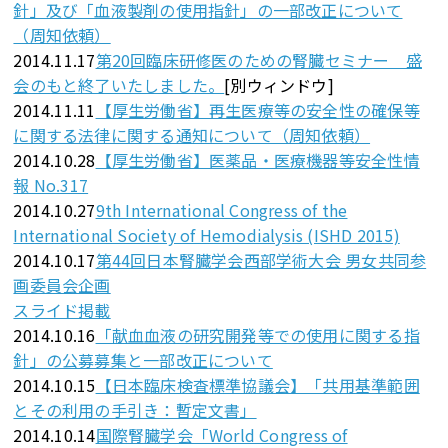
針」及び「血液製剤の使用指針」の一部改正について
（周知依頼）
2014.11.17
第20回臨床研修医のための腎臓セミナー 盛
会のもと終了いたしました。
[別ウィンドウ]
2014.11.11
【厚生労働省】再生医療等の安全性の確保等
に関する法律に関する通知について（周知依頼）
2014.10.28
【厚生労働省】医薬品・医療機器等安全性情
報 No.317
2014.10.27
9th International Congress of the
International Society of Hemodialysis (ISHD 2015)
2014.10.17
第44回日本腎臓学会西部学術大会 男女共同参
画委員会企画
スライド掲載
2014.10.16
「献血血液の研究開発等での使用に関する指
針」の公募募集と一部改正について
2014.10.15
【日本臨床検査標準協議会】「共用基準範囲
とその利用の手引き：暫定文書」
2014.10.14
国際腎臓学会「World Congress of