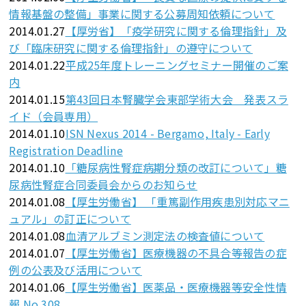
情報基盤の整備」事業に関する公募周知依頼について
2014.01.27
【厚労省】「疫学研究に関する倫理指針」及
び「臨床研究に関する倫理指針」の遵守について
2014.01.22
平成25年度トレーニングセミナー開催のご案
内
2014.01.15
第43回日本腎臓学会東部学術大会 発表スラ
イド（会員専用）
2014.01.10
ISN Nexus 2014 - Bergamo, Italy - Early
Registration Deadline
2014.01.10
「糖尿病性腎症病期分類の改訂について」糖
尿病性腎症合同委員会からのお知らせ
2014.01.08
【厚生労働省】 「重篤副作用疾患別対応マニ
ュアル」の訂正について
2014.01.08
血清アルブミン測定法の検査値について
2014.01.07
【厚生労働省】医療機器の不具合等報告の症
例の公表及び活用について
2014.01.06
【厚生労働省】医薬品・医療機器等安全性情
報 No.308