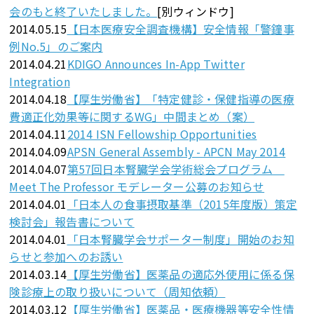
会のもと終了いたしました。
[別ウィンドウ]
2014.05.15
【日本医療安全調査機構】安全情報「警鐘事
例No.5」のご案内
2014.04.21
KDIGO Announces In-App Twitter
Integration
2014.04.18
【厚生労働省】「特定健診・保健指導の医療
費適正化効果等に関するWG」中間まとめ（案）
2014.04.11
2014 ISN Fellowship Opportunities
2014.04.09
APSN General Assembly - APCN May 2014
2014.04.07
第57回日本腎臓学会学術総会プログラム
Meet The Professor モデレーター公募のお知らせ
2014.04.01
「日本人の食事摂取基準（2015年度版）策定
検討会」報告書について
2014.04.01
「日本腎臓学会サポーター制度」開始のお知
らせと参加へのお誘い
2014.03.14
【厚生労働省】医薬品の適応外使用に係る保
険診療上の取り扱いについて（周知依頼）
2014.03.12
【厚生労働省】医薬品・医療機器等安全性情