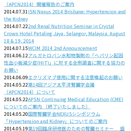
（APCN2014）開催報告のご案内
2014.07.31
ISN Nexus 2014 Brisbane: Hypertension and
the Kidney
2014.07.22
2nd Renal Nutrition Seminar in Crystal
Crown Hotel Petaling Jaya, Selangor, Malaysia, August
18 & 19, 2014
2014.07.15
WCIM 2014 2nd Announcement
2014.06.12
アルガトロバン水和物製剤の「ヘパリン起因
性血小板減少症(HIT)」に対する全例調査に関する協力の
お願い
2014.06.09
エクリズマブ使用に関する注意喚起のお願い
2014.05.22
第14回アジア太平洋腎臓学会議
（APCN2014）について
2014.05.22
APSN Continuing Medical Education (CME)
についてのご案内 （終了いたしました）
2014.05.20
国際腎臓学会NEXUSシンポジウム
「Hypertension and Kidney」についてのご案内
2014.05.19
第19回臨床研修医のための腎臓セミナー 盛