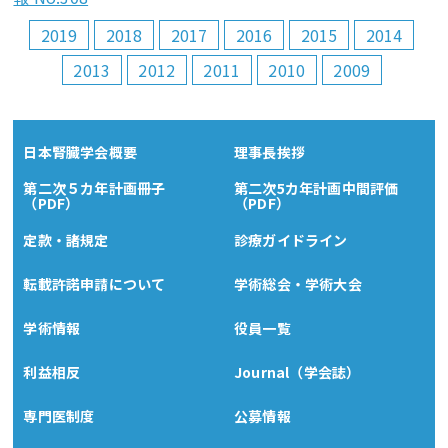
2019
2018
2017
2016
2015
2014
2013
2012
2011
2010
2009
日本腎臓学会概要
理事長挨拶
第二次５カ年計画冊子
第二次5カ年計画中間評価
（PDF）
（PDF）
定款・諸規定
診療ガイドライン
転載許諾申請について
学術総会・学術大会
学術情報
役員一覧
利益相反
Journal（学会誌）
専門医制度
公募情報