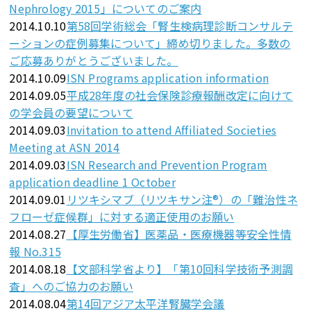
Nephrology 2015」についてのご案内
2014.10.10
第58回学術総会「腎生検病理診断コンサルテ
ーションの症例募集について」締め切りました。多数の
ご応募ありがとうございました。
2014.10.09
ISN Programs application information
2014.09.05
平成28年度の社会保険診療報酬改定に向けて
の学会員の要望について
2014.09.03
Invitation to attend Affiliated Societies
Meeting at ASN 2014
2014.09.03
ISN Research and Prevention Program
application deadline 1 October
2014.09.01
リツキシマブ（リツキサン注®）の「難治性ネ
フローゼ症候群」に対する適正使用のお願い
2014.08.27
【厚生労働省】医薬品・医療機器等安全性情
報 No.315
2014.08.18
【文部科学省より】「第10回科学技術予測調
査」へのご協力のお願い
2014.08.04
第14回アジア太平洋腎臓学会議