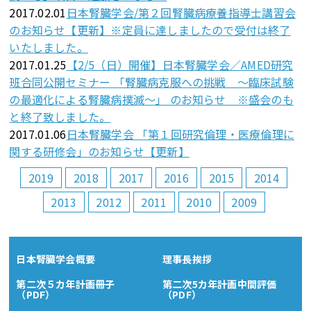
2017.02.01
日本腎臓学会/第２回腎臓病療養指導士講習会
のお知らせ【更新】※定員に達しましたので受付は終了
いたしました。
2017.01.25
【2/5（日）開催】日本腎臓学会／AMED研究
班合同公開セミナー 「腎臓病克服への挑戦 ～臨床試験
の最適化による腎臓病撲滅～」 のお知らせ ※盛会のも
と終了致しました。
2017.01.06
日本腎臓学会 「第１回研究倫理・医療倫理に
関する研修会」のお知らせ【更新】
2019
2018
2017
2016
2015
2014
2013
2012
2011
2010
2009
日本腎臓学会概要
理事長挨拶
第二次５カ年計画冊子
第二次5カ年計画中間評価
（PDF）
（PDF）