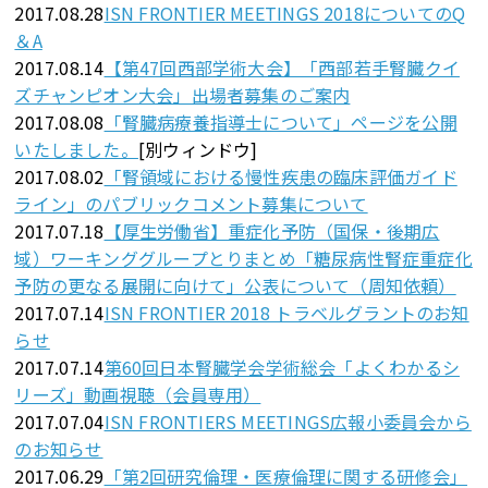
2017.08.28
ISN FRONTIER MEETINGS 2018についてのQ
＆A
2017.08.14
【第47回西部学術大会】「西部若手腎臓クイ
ズチャンピオン大会」出場者募集のご案内
2017.08.08
「腎臓病療養指導士について」ページを公開
いたしました。
[別ウィンドウ]
2017.08.02
「腎領域における慢性疾患の臨床評価ガイド
ライン」のパブリックコメント募集について
2017.07.18
【厚生労働省】重症化予防（国保・後期広
域）ワーキンググループとりまとめ「糖尿病性腎症重症化
予防の更なる展開に向けて」公表について（周知依頼）
2017.07.14
ISN FRONTIER 2018 トラベルグラントのお知
らせ
2017.07.14
第60回日本腎臓学会学術総会「よくわかるシ
リーズ」動画視聴（会員専用）
2017.07.04
ISN FRONTIERS MEETINGS広報小委員会から
のお知らせ
2017.06.29
「第2回研究倫理・医療倫理に関する研修会」