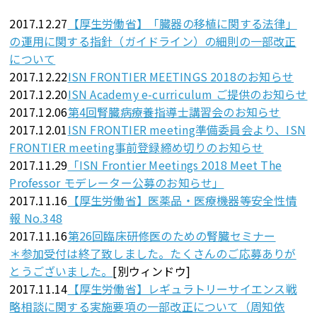
2017.12.27
【厚生労働省】「臓器の移植に関する法律」
の運用に関する指針（ガイドライン）の細則の一部改正
について
2017.12.22
ISN FRONTIER MEETINGS 2018のお知らせ
2017.12.20
ISN Academy e-curriculum ご提供のお知らせ
2017.12.06
第4回腎臓病療養指導士講習会のお知らせ
2017.12.01
ISN FRONTIER meeting準備委員会より、ISN
FRONTIER meeting事前登録締め切りのお知らせ
2017.11.29
「ISN Frontier Meetings 2018 Meet The
Professor モデレーター公募のお知らせ」
2017.11.16
【厚生労働省】医薬品・医療機器等安全性情
報 No.348
2017.11.16
第26回臨床研修医のための腎臓セミナー
＊参加受付は終了致しました。たくさんのご応募ありが
とうございました。
[別ウィンドウ]
2017.11.14
【厚生労働省】レギュラトリーサイエンス戦
略相談に関する実施要項の一部改正について（周知依