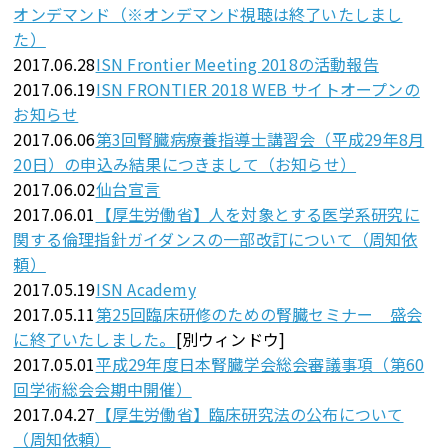
オンデマンド（※オンデマンド視聴は終了いたしまし
た）
2017.06.28
ISN Frontier Meeting 2018の活動報告
2017.06.19
ISN FRONTIER 2018 WEB サイトオープンの
お知らせ
2017.06.06
第3回腎臓病療養指導士講習会（平成29年8月
20日）の申込み結果につきまして（お知らせ）
2017.06.02
仙台宣言
2017.06.01
【厚生労働省】人を対象とする医学系研究に
関する倫理指針ガイダンスの一部改訂について（周知依
頼）
2017.05.19
ISN Academy
2017.05.11
第25回臨床研修のための腎臓セミナー 盛会
に終了いたしました。
[別ウィンドウ]
2017.05.01
平成29年度日本腎臓学会総会審議事項（第60
回学術総会会期中開催）
2017.04.27
【厚生労働省】臨床研究法の公布について
（周知依頼）