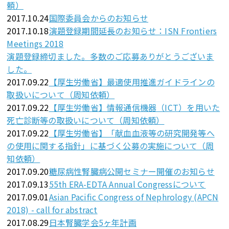
頼）
2017.10.24
国際委員会からのお知らせ
2017.10.18
演題登録期間延長のお知らせ：ISN Frontiers
Meetings 2018
演題登録締切ました。多数のご応募ありがとうございま
した。
2017.09.22
【厚生労働省】最適使用推進ガイドラインの
取扱いについて（周知依頼）
2017.09.22
【厚生労働省】情報通信機器（ICT）を用いた
死亡診断等の取扱いについて（周知依頼）
2017.09.22
【厚生労働省】「献血血液等の研究開発等へ
の使用に関する指針」に基づく公募の実施について（周
知依頼）
2017.09.20
糖尿病性腎臓病公開セミナー開催のお知らせ
2017.09.13
55th ERA-EDTA Annual Congressについて
2017.09.01
Asian Pacific Congress of Nephrology (APCN
2018) - call for abstract
2017.08.29
日本腎臓学会5ヶ年計画