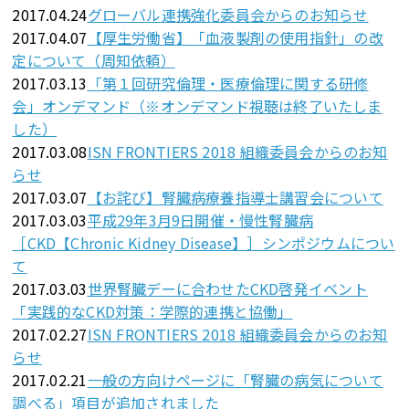
2017.04.24
グローバル連携強化委員会からのお知らせ
2017.04.07
【厚生労働省】「血液製剤の使用指針」の改
定について（周知依頼）
2017.03.13
「第１回研究倫理・医療倫理に関する研修
会」オンデマンド（※オンデマンド視聴は終了いたしま
した）
2017.03.08
ISN FRONTIERS 2018 組織委員会からのお知
らせ
2017.03.07
【お詫び】腎臓病療養指導士講習会について
2017.03.03
平成29年3月9日開催・慢性腎臓病
［CKD【Chronic Kidney Disease】］シンポジウムについ
て
2017.03.03
世界腎臓デーに合わせたCKD啓発イベント
「実践的なCKD対策：学際的連携と協働」
2017.02.27
ISN FRONTIERS 2018 組織委員会からのお知
らせ
2017.02.21
一般の方向けページに「腎臓の病気について
調べる」項目が追加されました