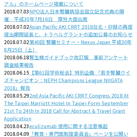
アル」のホームページ掲載について
2018.07.03
NPO法人日本腎臓病協会設立記念式典の開
催 平成30年7月16日 厚労大臣出席
2018.07.02
Asian Pacific AKI CRRT 2018台北・抄録の再度
提出期限延長と、トラベルグラントの追加公募のお知らせ
2018.07.02
第40回 腎臓セミナー・Nexus Japan 平成30年
8月25日（土）
2018.06.18
腎生検ガイドブック改訂版 事前アンケート
調査結果報告
2018.06.15
【第61回学術総会】特別企画 「若手腎臓クイ
ズチャンピオン：NEPH Champions League NIIGATA
2018」報告
2018.05.29
2nd Asia Pacific AKI CRRT Congress 2018 At
The Taipei Marriott Hotel In Taipei Form September
21st To 24th In 2018 Call for Abstract & Travel Grant
Application
2018.04.23
eculizumab 使用に関する注意喚起
2018.04.09
「教育・専門医制度委員会」ページを公開い