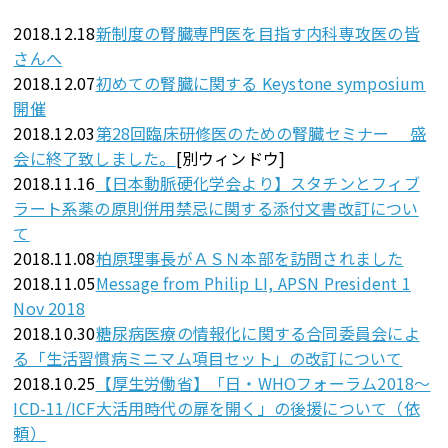
2018.12.18
新制度の腎臓専門医を目指す内科専攻医の皆
さんへ
2018.12.07
初めての腎臓に関する Keystone symposium
開催
2018.12.03
第28回臨床研修医のための腎臓セミナー 盛
会に終了致しました。
[別ウィンドウ]
2018.11.16
【日本動脈硬化学会より】スタチンとフィブ
ラート系薬の原則併用禁忌に関する添付文書改訂につい
て
2018.11.08
柏原理事長がＡＳＮ本部を訪問されました
2018.11.05
Message from Philip LI, APSN President 1
Nov 2018
2018.10.30
糖尿病医療の情報化に関する合同委員会によ
る「生活習慣病ミニマム項目セット」の改訂について
2018.10.25
【厚生労働省】「日・WHOフォーラム2018～
ICD-11/ICF大活用時代の扉を開く」の後援について（依
頼）