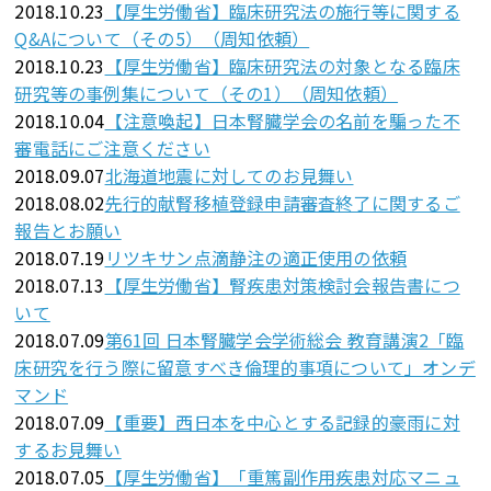
2018.10.23
【厚生労働省】臨床研究法の施行等に関する
Q&Aについて（その5）（周知依頼）
2018.10.23
【厚生労働省】臨床研究法の対象となる臨床
研究等の事例集について（その1）（周知依頼）
2018.10.04
【注意喚起】日本腎臓学会の名前を騙った不
審電話にご注意ください
2018.09.07
北海道地震に対してのお見舞い
2018.08.02
先行的献腎移植登録申請審査終了に関するご
報告とお願い
2018.07.19
リツキサン点滴静注の適正使用の依頼
2018.07.13
【厚生労働省】腎疾患対策検討会報告書につ
いて
2018.07.09
第61回 日本腎臓学会学術総会 教育講演2「臨
床研究を行う際に留意すべき倫理的事項について」オンデ
マンド
2018.07.09
【重要】西日本を中心とする記録的豪雨に対
するお見舞い
2018.07.05
【厚生労働省】「重篤副作用疾患対応マニュ