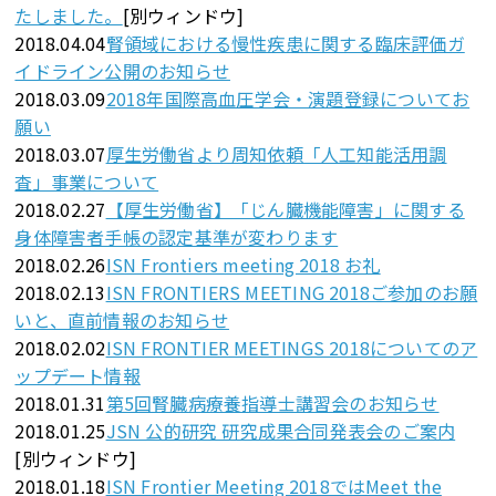
たしました。
[別ウィンドウ]
2018.04.04
腎領域における慢性疾患に関する臨床評価ガ
イドライン公開のお知らせ
2018.03.09
2018年国際高血圧学会・演題登録についてお
願い
2018.03.07
厚生労働省より周知依頼「人工知能活用調
査」事業について
2018.02.27
【厚生労働省】「じん臓機能障害」に関する
身体障害者手帳の認定基準が変わります
2018.02.26
ISN Frontiers meeting 2018 お礼
2018.02.13
ISN FRONTIERS MEETING 2018ご参加のお願
いと、直前情報のお知らせ
2018.02.02
ISN FRONTIER MEETINGS 2018についてのア
ップデート情報
2018.01.31
第5回腎臓病療養指導士講習会のお知らせ
2018.01.25
JSN 公的研究 研究成果合同発表会のご案内
[別ウィンドウ]
2018.01.18
ISN Frontier Meeting 2018ではMeet the