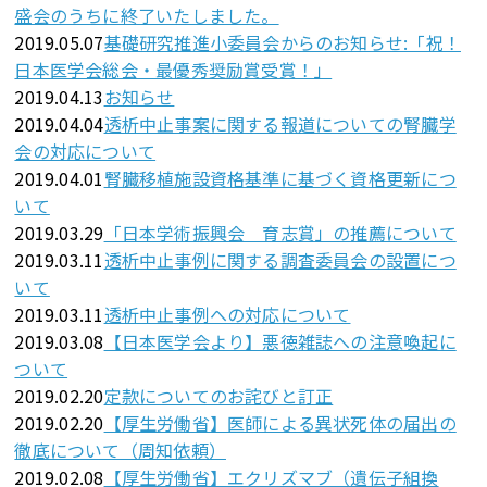
盛会のうちに終了いたしました。
2019.05.07
基礎研究推進小委員会からのお知らせ:「祝！
日本医学会総会・最優秀奨励賞受賞！」
2019.04.13
お知らせ
2019.04.04
透析中止事案に関する報道についての腎臓学
会の対応について
2019.04.01
腎臓移植施設資格基準に基づく資格更新につ
いて
2019.03.29
「日本学術振興会 育志賞」の推薦について
2019.03.11
透析中止事例に関する調査委員会の設置につ
いて
2019.03.11
透析中止事例への対応について
2019.03.08
【日本医学会より】悪徳雑誌への注意喚起に
ついて
2019.02.20
定款についてのお詫びと訂正
2019.02.20
【厚生労働省】医師による異状死体の届出の
徹底について（周知依頼）
2019.02.08
【厚生労働省】エクリズマブ（遺伝子組換