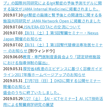
プ」の国際共同研究によるIgA腎症の予後予測モデルに関
する論文がJAMA Internal Medicineに掲載されました。
2019.07.10
IgA腎症の扁摘と腎予後との関連性に関する多
施設共同研究が JAMA Network Open に掲載されました
2019.07.04
JSN/ERA-EDTAとの交流について
2019.07.03
【8/31（土）】第5回腎臓セミナー・Nexus
Japan 開催のお知らせ
2019.07.02
【8/31（土）】第1回腎代替療法専攻医セミナ
ー のお知らせ
[別ウィンドウ]
2019.06.05
教育・専門医制度委員会より「認定研修施設
における指導体制の届出」
2019.05.31
厚労省4疾患のエビデンスに基づく診療ガイド
ライン2017年版ホームページアップのお知らせ
2019.05.31
【7月7日（日）】DKDに関する公開セミナー
開催のお知らせ
盛会のうちに終了いたしました。
2019.05.29
7/27（土）【AI・ICTセミナー】AI, ICT技術活
用による腎臓病学研究の展望