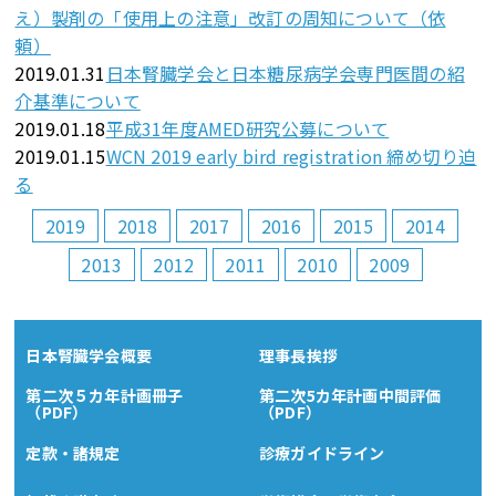
え）製剤の「使用上の注意」改訂の周知について（依
頼）
2019.01.31
日本腎臓学会と日本糖尿病学会専門医間の紹
介基準について
2019.01.18
平成31年度AMED研究公募について
2019.01.15
WCN 2019 early bird registration 締め切り迫
る
2019
2018
2017
2016
2015
2014
2013
2012
2011
2010
2009
日本腎臓学会概要
理事長挨拶
第二次５カ年計画冊子
第二次5カ年計画中間評価
（PDF）
（PDF）
定款・諸規定
診療ガイドライン