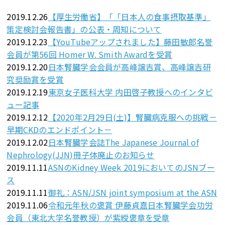
2019.12.26
【厚生労働省】「「日本人の食事摂取基準」
策定検討会報告書」の公表・周知について
2019.12.23
【YouTubeアップされました】藤田敏郎名誉
会員が第56回 Homer W. Smith Awardを受賞
2019.12.20
日本腎臓学会会員が高峰譲吉賞、高峰譲吉研
究奨励賞を受賞
2019.12.19
東京女子医科大学 内田啓子教授へのインタビ
ュー記事
2019.12.12
【2020年2月29日(土)】腎臓病克服への挑戦－
早期CKDのエンドポイント－
2019.12.02
日本腎臓学会誌The Japanese Journal of
Nephrology(JJN)冊子体廃止のお知らせ
2019.11.11
ASNのKidney Week 2019においてのJSNブー
ス
2019.11.11
御礼：ASN/JSN joint symposium at the ASN
2019.11.06
令和元年秋の褒賞 伊藤貞嘉日本腎臓学会功労
会員（東北大学名誉教授）が紫綬褒章を受章