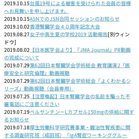
2019.10.15
台風19号による被害を受けられた会員の皆様
へお見舞いを申し上げます。
2019.10.15
ASNでのJSN合同セッションのお知らせ
2019.10.02
香港腎臓学会４０周年記念大会
2019.08.27
⼥⼦中⾼⽣夏の学校2019 活動報告
[別ウィン
ドウ]
2019.08.02
【日本医学会より】『JMA Journal』PR動画
の完成について
2019.07.29
第62回日本腎臓学会学術総会 教育講演2「医
療安全と研究倫理」動画視聴
2019.07.29
第62回日本腎臓学会学術総会「よくわかるシ
リーズ」動画視聴（会員専用）
2019.07.25
【注意喚起】日本腎臓学会の名前を騙った不
審電話にご注意ください
2019.07.19
ペルサンチンーLカプセル150mgの供給に関す
るお知らせ
2019.07.18
厚生労働科学研究費事業・難治性腎疾患に関
する調査研究班（成田班）「IgA腎症ワーキンググルー